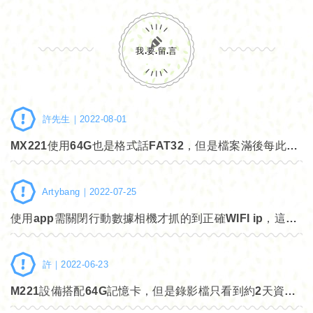
我.要.留.言
許先生｜
2022-08-01
MX221使用64G也是格式話FAT32，但是檔案滿後每此開機3分鐘後就關機，有試著將其格式化還是一樣，是否為硬體故障了，另外產品介紹說可以支援128G，請問如何將其格式化，謝謝
Artybang｜
2022-07-25
使用app需關閉行動數據相機才抓的到正確WIFI ip，這看能不能修正一下，不然會有點不方便。
許｜
2022-06-23
M221設備搭配64G記憶卡，但是錄影檔只看到約2天資料也只達2G多，但是沒有看到更多天，請問是設定問題嗎?