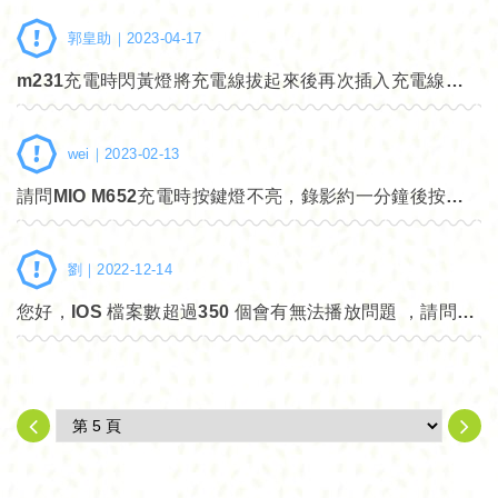
郭皇助｜
2023-04-17
m231充電時閃黃燈將充電線拔起來後再次插入充電線也沒反應燈全部都不會亮無法開機了
wei｜
2023-02-13
請問MIO M652充電時按鍵燈不亮，錄影約一分鐘後按鍵燈熄滅，但是還是有再錄影，請問是什麼問題?維修約多少費用?
劉｜
2022-12-14
您好，IOS 檔案數超過350 個會有無法播放問題 ，請問要如何解決呢？ 因為我的手機是IOS系統的，請問之後app會更新嗎？ 謝謝 不然等檔案數超過，不就一定要用電腦才能查看了，那wifi功能不就沒意義了