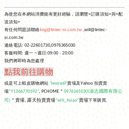
為使您在本網站消費能有更好經驗，請瀏覽<訂購須知>與<配
送須知>
有任何問題請聯絡
ling@lintec-si.com.tw
,will@lintec-
si.com.tw
連絡電話: 02-22601730,0976365030
客服時間: 週一 ~週日:09:00 - 20:00
我們將即時為您處理
點我前往購物
或是可上蝦皮購物網站
"leoswill"
賣場及Yahoo 拍賣賣
場
”Y1366770592”
, PCHOME＂
0976365030(凌志國際有限公
下單購買.
司)
＂賣場, 露天拍賣賣場
"will_hsiao"
賣場