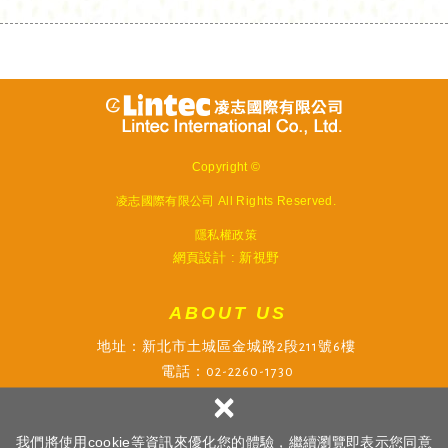
Copyright ©
凌志國際有限公司
All Rights Reserved.
隱私權政策
網頁設計 : 新視野
ABOUT US
地址：新北市土城區金城路2段211號6樓
電話：02-2260-1730
×
傳真：02-2260-1747
信箱：will@lintec-si.com.tw
我們將使用cookie等資訊來優化您的體驗，繼續瀏覽即表示您同意
客服 LINE : service.lintec